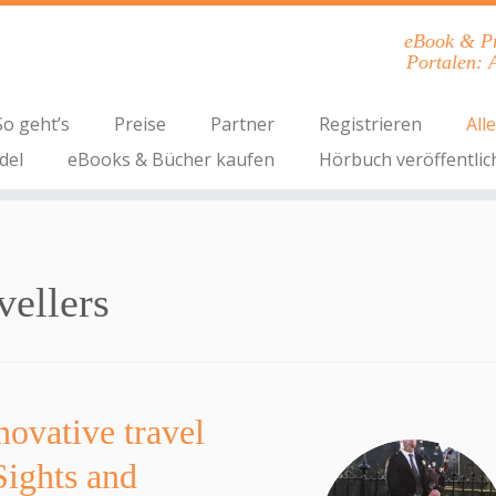
eBook & Pri
Portalen: 
So geht’s
Preise
Partner
Registrieren
All
del
eBooks & Bücher kaufen
Hörbuch veröffentlic
vellers
vative travel
ights and