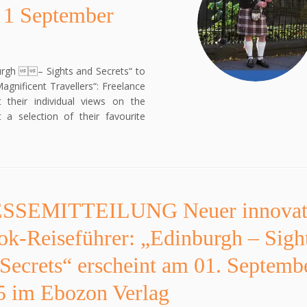
n 1 September
urgh – Sights and Secrets“ to
nificent Travellers“: Freelance
t their individual views on the
 a selection of their favourite
SSEMITTEILUNG Neuer innovat
k-Reiseführer: „Edinburgh – Sigh
Secrets“ erscheint am 01. Septemb
5 im Ebozon Verlag