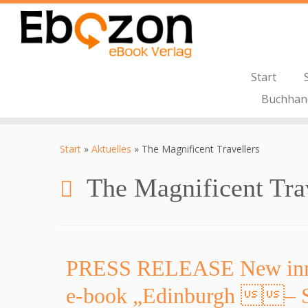
Start
Buchhan
Zum
Inhalt
Start
»
Aktuelles
»
The Magnificent Travellers
springen
The Magnificent Tra
PRESS RELEASE New inno
e-book „Edinburgh – S