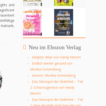
ights and
gnificent
räsentiert
elfältige
ulinarik,
Neu im Ebozon Verlag
Adapter Atlas von Hardy Klemm
Endlich wieder gesund von
Monika Sonnenberg
Autorin: Monika Sonnenberg
Das Monopol der Wahrheit – Teil
2: Schismogenese von Hardy
Klemm
Das Monopol der Wahrheit – Teil
1: Was die Welt nicht braucht von