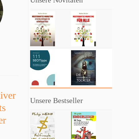
Unsere Novitäten
iver
Unsere Bestseller
ts
er