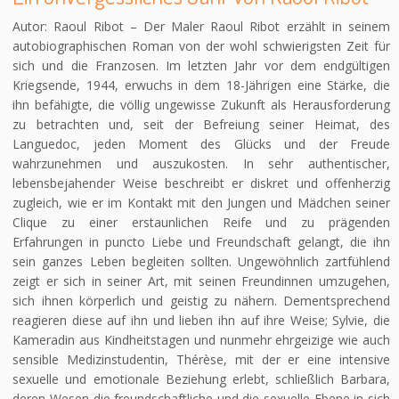
Autor: Raoul Ribot – Der Maler Raoul Ribot erzählt in seinem
autobiographischen Roman von der wohl schwierigsten Zeit für
sich und die Franzosen. Im letzten Jahr vor dem endgültigen
Kriegsende, 1944, erwuchs in dem 18-Jährigen eine Stärke, die
ihn befähigte, die völlig ungewisse Zukunft als Herausforderung
zu betrachten und, seit der Befreiung seiner Heimat, des
Languedoc, jeden Moment des Glücks und der Freude
wahrzunehmen und auszukosten. In sehr authentischer,
lebensbejahender Weise beschreibt er diskret und offenherzig
zugleich, wie er im Kontakt mit den Jungen und Mädchen seiner
Clique zu einer erstaunlichen Reife und zu prägenden
Erfahrungen in puncto Liebe und Freundschaft gelangt, die ihn
sein ganzes Leben begleiten sollten. Ungewöhnlich zartfühlend
zeigt er sich in seiner Art, mit seinen Freundinnen umzugehen,
sich ihnen körperlich und geistig zu nähern. Dementsprechend
reagieren diese auf ihn und lieben ihn auf ihre Weise; Sylvie, die
Kameradin aus Kindheitstagen und nunmehr ehrgeizige wie auch
sensible Medizinstudentin, Thérèse, mit der er eine intensive
sexuelle und emotionale Beziehung erlebt, schließlich Barbara,
deren Wesen die freundschaftliche und die sexuelle Ebene in sich