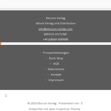
Ebozon Verlag
eBook Verlag und Distribution
info@ebozon-verlag.com
SERVICE-HOTLINE:
+49 (0)8669 9089989
Pressemitteilungen
Buch Shop
AGB
Datenschutz
Kontakt
Impressum
·
© 2026
Ebozon Verlag
·
Präsentiert von
·
Entworfen mit dem
Customizr-Theme
·