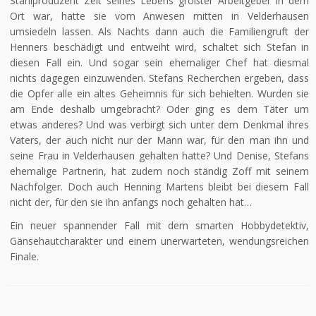
Stahlproduzent Zeit seines Lebens größter Arbeitgeber in dem
Ort war, hatte sie vom Anwesen mitten in Velderhausen
umsiedeln lassen. Als Nachts dann auch die Familiengruft der
Henners beschädigt und entweiht wird, schaltet sich Stefan in
diesen Fall ein. Und sogar sein ehemaliger Chef hat diesmal
nichts dagegen einzuwenden. Stefans Recherchen ergeben, dass
die Opfer alle ein altes Geheimnis für sich behielten. Wurden sie
am Ende deshalb umgebracht? Oder ging es dem Täter um
etwas anderes? Und was verbirgt sich unter dem Denkmal ihres
Vaters, der auch nicht nur der Mann war, für den man ihn und
seine Frau in Velderhausen gehalten hatte? Und Denise, Stefans
ehemalige Partnerin, hat zudem noch ständig Zoff mit seinem
Nachfolger. Doch auch Henning Martens bleibt bei diesem Fall
nicht der, für den sie ihn anfangs noch gehalten hat…
Ein neuer spannender Fall mit dem smarten Hobbydetektiv,
Gänsehautcharakter und einem unerwarteten, wendungsreichen
Finale.