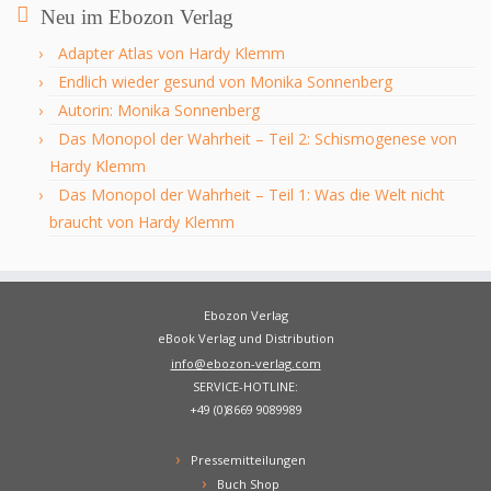
Neu im Ebozon Verlag
Adapter Atlas von Hardy Klemm
Endlich wieder gesund von Monika Sonnenberg
Autorin: Monika Sonnenberg
Das Monopol der Wahrheit – Teil 2: Schismogenese von
Hardy Klemm
Das Monopol der Wahrheit – Teil 1: Was die Welt nicht
braucht von Hardy Klemm
Ebozon Verlag
eBook Verlag und Distribution
info@ebozon-verlag.com
SERVICE-HOTLINE:
+49 (0)8669 9089989
Pressemitteilungen
Buch Shop