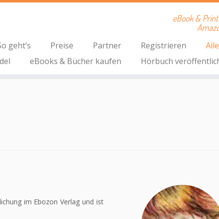
eBook & Print 
Amazon
So geht’s
Preise
Partner
Registrieren
All
del
eBooks & Bücher kaufen
Hörbuch veröffentlic
lichung im Ebozon Verlag und ist