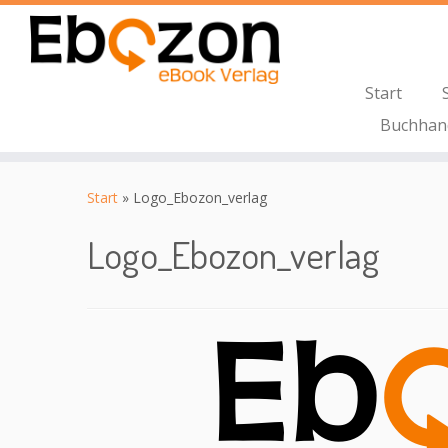
Start
Buchhan
Zum
Inhalt
Start
»
Logo_Ebozon_verlag
springen
Logo_Ebozon_verlag