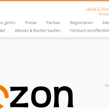
eBook & Print 
Amazon
So geht’s
Preise
Partner
Registrieren
All
del
eBooks & Bücher kaufen
Hörbuch veröffentlic
Nä