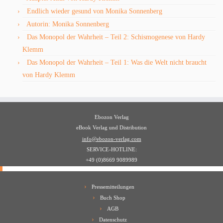
Endlich wieder gesund von Monika Sonnenberg
Autorin: Monika Sonnenberg
Das Monopol der Wahrheit – Teil 2: Schismogenese von Hardy
Klemm
Das Monopol der Wahrheit – Teil 1: Was die Welt nicht braucht
von Hardy Klemm
Ebozon Verlag
eBook Verlag und Distribution
info@ebozon-verlag.com
SERVICE-HOTLINE:
+49 (0)8669 9089989
Pressemitteilungen
Buch Shop
AGB
Datenschutz