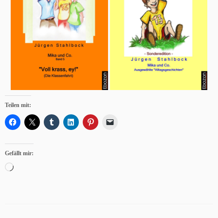
Teilen mit:
Gefällt mir:
Wird
geladen …