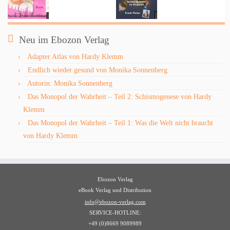
Neu im Ebozon Verlag
Adapter Atlas von Hardy Klemm
Endlich wieder gesund von Monika Sonnenberg
Autorin: Monika Sonnenberg
Das Monopol der Wahrheit – Teil 2: Schismogenese von Hardy
Klemm
Das Monopol der Wahrheit – Teil 1: Was die Welt nicht braucht
von Hardy Klemm
Ebozon Verlag
eBook Verlag und Distribution
info@ebozon-verlag.com
SERVICE-HOTLINE:
+49 (0)8669 9089989