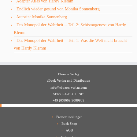
Adapter Atlas von Hardy Klemm
Endlich wieder gesund von Monika Sonnenberg
Autorin: Monika Sonnenberg
Das Monopol der Wahrheit – Teil 2: Schismogenese von Hardy
Klemm
Das Monopol der Wahrheit – Teil 1: Was die Welt nicht braucht
von Hardy Klemm
Ebozon Verlag
eBook Verlag und Distribution
info@ebozon-verlag.com
SERVICE-HOTLINE:
+49 (0)8669 9089989
Pressemitteilungen
Buch Shop
AGB
Datenschutz