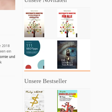
Unsere Novitäten
e 2018
ien ein
omie und
ck
Unsere Bestseller