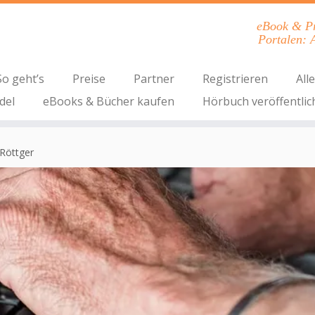
eBook & Pri
Portalen: 
So geht’s
Preise
Partner
Registrieren
All
del
eBooks & Bücher kaufen
Hörbuch veröffentlic
 Röttger