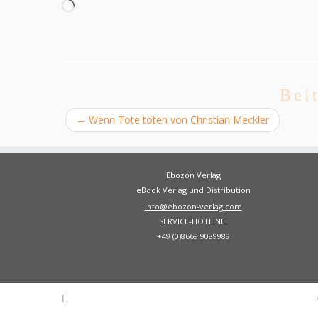
Wird
geladen …
Bei
←
Wenn Tote töten von Christian Meckler
Ebozon Verlag
eBook Verlag und Distribution
info@ebozon-verlag.com
SERVICE-HOTLINE:
+49 (0)8669 9089989