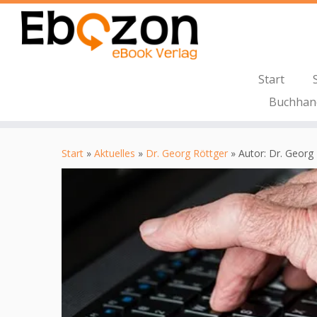
Start
Buchhan
Zum
Inhalt
Start
»
Aktuelles
»
Dr. Georg Röttger
»
Autor: Dr. Georg
springen