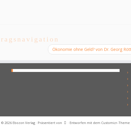
tragsnavigation
Ökonomie ohne Geld? von Dr. Georg Röt
·
© 2026
Ebozon Verlag
·
Präsentiert von
·
Entworfen mit dem
Customizr-Theme