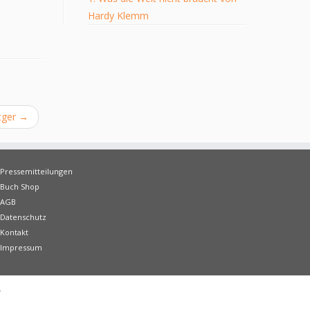
Hardy Klemm
tger
→
Pressemitteilungen
Buch Shop
AGB
Datenschutz
Kontakt
Impressum
·