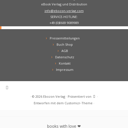
eBook Verlag und Distribution
info@ebozon-verlag.com
SERVICE-HOTLINE:
+49 (0)8669 9089989
Pressemitteilungen
Buch Shop
AGB
Datenschutz
Kontakt
Impressum
·
© 2026
Ebozon Verlag
·
Präsentiert von
·
Entworfen mit dem
Customizr-Theme
·
books with love ❤