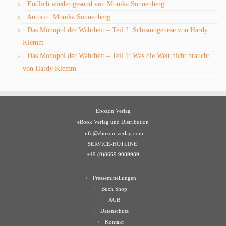
Endlich wieder gesund von Monika Sonnenberg
Autorin: Monika Sonnenberg
Das Monopol der Wahrheit – Teil 2: Schismogenese von Hardy
Klemm
Das Monopol der Wahrheit – Teil 1: Was die Welt nicht braucht
von Hardy Klemm
Ebozon Verlag
eBook Verlag und Distribution
info@ebozon-verlag.com
SERVICE-HOTLINE:
+49 (0)8669 9089989
Pressemitteilungen
Buch Shop
AGB
Datenschutz
Kontakt