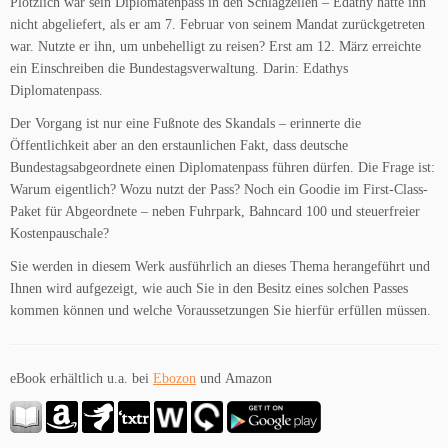
Plötzlich war sein Diplomatenpass in den Schlagzeilen – Edathy hatte ihn
nicht abgeliefert, als er am 7. Februar von seinem Mandat zurückgetreten
war. Nutzte er ihn, um unbehelligt zu reisen? Erst am 12. März erreichte
ein Einschreiben die Bundestagsverwaltung. Darin: Edathys
Diplomatenpass.
Der Vorgang ist nur eine Fußnote des Skandals – erinnerte die
Öffentlichkeit aber an den erstaunlichen Fakt, dass deutsche
Bundestagsabgeordnete einen Diplomatenpass führen dürfen. Die Frage ist:
Warum eigentlich? Wozu nutzt der Pass? Noch ein Goodie im First-Class-
Paket für Abgeordnete – neben Fuhrpark, Bahncard 100 und steuerfreier
Kostenpauschale?
Sie werden in diesem Werk ausführlich an dieses Thema herangeführt und
Ihnen wird aufgezeigt, wie auch Sie in den Besitz eines solchen Passes
kommen können und welche Voraussetzungen Sie hierfür erfüllen müssen.
eBook erhältlich u.a. bei
Ebozon
und Amazon