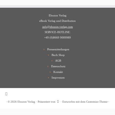
Ebozon Verlag
eBook Verlag und Distribution
info@ebozon-verlag.com
SERVICE-HOTLINE:
+49 (0)8669 9089989
Pressemitteilungen
Buch Shop
AGB
Datenschutz
Kontakt
Impressum
·
© 2026
Ebozon Verlag
·
Präsentiert von
·
Entworfen mit dem
Customizr-Theme
·